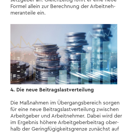
For­mel al­lein zur Be­rech­nung der Ar­beit­neh­
mer­an­tei­le ein.
4. Die neue Bei­trags­last­ver­tei­lung
Die Maß­nah­men im Über­gangs­be­reich sor­gen
für eine neue Bei­trags­last­ver­tei­lung zwi­schen
Ar­beit­ge­ber und Ar­beit­neh­mer. Dabei wird der
im Er­geb­nis hö­he­re Ar­beit­ge­ber­bei­trag ober­
halb der Ge­ring­fü­gig­keits­gren­ze zu­nächst auf