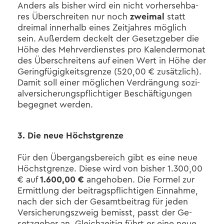
An­ders als bis­her wird ein nicht vor­her­seh­ba­
res Über­schrei­ten nur noch
zwei­mal
statt
drei­mal in­ner­halb eines Zeit­jah­res mög­lich
sein. Au­ßer­dem de­ckelt der Ge­setz­ge­ber die
Höhe des Mehr­ver­diens­tes pro Ka­len­der­mo­nat
des Über­schrei­tens auf einen Wert in Höhe der
Ge­ring­fü­gig­keits­gren­ze (520,00 € zu­sätz­lich).
Damit soll einer mög­li­chen Ver­drän­gung so­zi­
al­ver­si­che­rungs­pflich­ti­ger Be­schäf­ti­gun­gen
be­geg­net wer­den.
3. Die neue Höchst­gren­ze
Für den Über­gangs­be­reich gibt es eine neue
Höchst­gren­ze. Diese wird von bis­her 1.300,00
€ auf
1.600,00 €
an­ge­ho­ben. Die For­mel zur
Er­mitt­lung der bei­trags­pflich­ti­gen Ein­nah­me,
nach der sich der Ge­samt­bei­trag für jeden
Ver­si­che­rungs­zweig be­misst, passt der Ge­
setz­ge­ber an. Gleich­zei­tig führt er eine neue