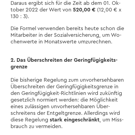
Dar­aus er­gibt sich für die Zeit ab dem 01. Ok­
to­ber 2022 der Wert von
520,00 €
(12,00 € x
130 : 3).
Die For­mel ver­wen­den be­reits heute schon die
Mit­ar­bei­ter in der So­zi­al­ver­si­che­rung, um Wo­
chen­wer­te in Mo­nats­wer­te um­zu­rech­nen.
2. Das Über­schrei­ten der Ge­ring­fü­gig­keits­
gren­ze
Die bis­he­ri­ge Re­ge­lung zum un­vor­her­seh­ba­ren
Über­schrei­ten der Ge­ring­fü­gig­keits­gren­ze in
den Geringfügigkeit-​Richtlinien wird zu­künf­tig
ge­setz­lich nor­miert wer­den: die Mög­lich­keit
eines zu­läs­si­gen un­vor­her­seh­ba­ren Über­
schrei­tens der Ent­gelt­gren­ze. Al­ler­dings wird
diese Re­ge­lung
stark ein­ge­schränkt
, um Miss­
brauch zu ver­mei­den.