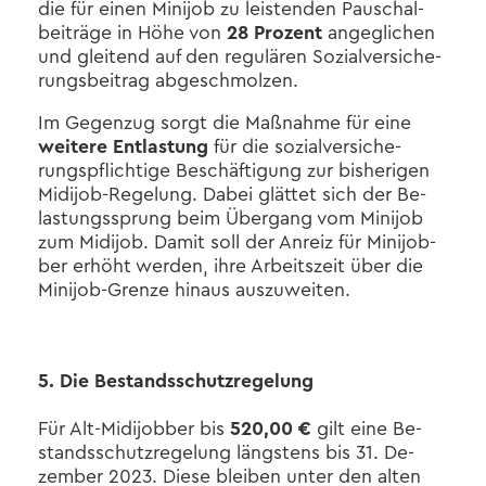
die für einen Mi­ni­job zu leis­ten­den Pau­schal­
bei­trä­ge in Höhe von
28 Pro­zent
an­ge­gli­chen
und glei­tend auf den re­gu­lä­ren So­zi­al­ver­si­che­
rungs­bei­trag ab­ge­schmol­zen.
Im Ge­gen­zug sorgt die Maß­nah­me für eine
wei­te­re Ent­las­tung
für die so­zi­al­ver­si­che­
rungs­pflich­ti­ge Be­schäf­ti­gung zur bis­he­ri­gen
Midijob-​Regelung. Dabei glät­tet sich der Be­
las­tungs­sprung beim Über­gang vom Mi­ni­job
zum Mi­di­job. Damit soll der An­reiz für Mi­ni­job­
ber er­höht wer­den, ihre Ar­beits­zeit über die
Minijob-​Grenze hin­aus aus­zu­wei­ten.
5. Die Be­stands­schutz­re­ge­lung
Für Alt-​Midijobber bis
520,00 €
gilt eine Be­
stands­schutz­re­ge­lung längs­tens bis 31. De­
zem­ber 2023. Diese blei­ben unter den alten