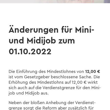
Än­de­run­gen für Mini-
und Mi­di­job zum
01.10.2022
Die Ein­füh­rung des Min­dest­loh­nes von
12,00 €
ist vom Ge­setz­ge­ber be­schlos­se­ne Sache. Die
Er­hö­hung des Min­dest­lohns auf 12,00 € wirkt
sich auch auf die Ver­dienst­gren­ze für den Mi­ni­
job und Mi­di­job aus.
Neben der blo­ßen An­he­bung der Ver­dienst­
gren­ze sorgt die Re­form aber zu­sätz­lich für