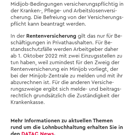
Midijob-​Bedingungen ver­si­che­rungs­pflich­tig in
der Kranken-​, Pflege-​ und Ar­beits­lo­sen­ver­si­
che­rung. Die Be­frei­ung von der Ver­si­che­rungs­
pflicht kann be­an­tragt wer­den.
In der
Ren­ten­ver­si­che­rung
gilt das nur für Be­
schäf­ti­gun­gen in Pri­vat­haus­hal­ten. Für Be­
stands­schutz­fäl­le wer­den Ar­beit­ge­ber daher
ab 1. Ok­to­ber 2022 mit zwei Ein­zugs­stel­len zu
tun haben, weil zu­min­dest für den Zweig der
Ren­ten­ver­si­che­rung ein Mi­ni­job vor­liegt, der
bei der Minijob-​Zentrale zu mel­den und mit ihr
ab­zu­rech­nen ist. Für die an­de­ren Ver­si­che­
rungs­zwei­ge er­gibt sich melde-​ und bei­trags­
recht­lich grund­sätz­lich die Zu­stän­dig­keit der
Kran­ken­kas­se.
Mehr In­for­ma­tio­nen zu ak­tu­el­len The­men
rund um die Lohn­buch­hal­tung er­hal­ten Sie
in
den
DATAC News
.