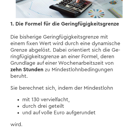
1. Die For­mel für die Ge­ring­fü­gig­keits­gren­ze
Die bis­he­ri­ge Ge­ring­fü­gig­keits­gren­ze mit
einem fixen Wert wird durch eine dy­na­mi­sche
Gren­ze ab­ge­löst. Dabei ori­en­tiert sich die Ge­
ring­fü­gig­keits­gren­ze an einer For­mel, deren
Grund­la­ge auf einer Wo­chen­ar­beits­zeit von
zehn Stun­den
zu Min­dest­lohn­be­din­gun­gen
be­ruht.
Sie be­rech­net sich, indem der Min­dest­lohn
mit 130 ver­viel­facht,
durch drei ge­teilt
und auf volle Euro auf­ge­run­det
wird.