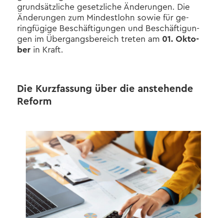
grund­sätz­li­che ge­setz­li­che Än­de­run­gen. Die
Än­de­run­gen zum Min­dest­lohn sowie für ge­
ring­fü­gi­ge Be­schäf­ti­gun­gen und Be­schäf­ti­gun­
gen im Über­gangs­be­reich tre­ten am
01. Ok­to­
ber
in Kraft.
Die Kurz­fas­sung über die an­ste­hen­de
Re­form