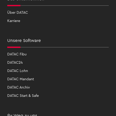
Über DATAC
Kar­rie­re
Un­se­re Soft­ware
DATAC Fibu
DATAC24
DATAC Lohn
DATAC Man­dant
DATAC Ar­chiv
DATAC Start & Safe
Ihr Weg zu uns