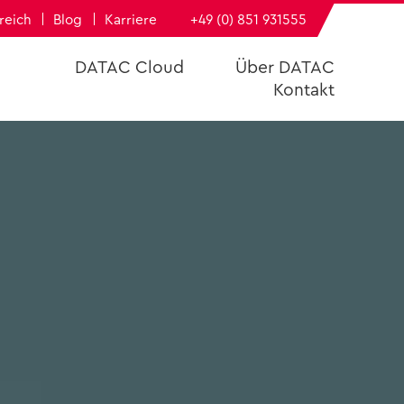
­reich
Blog
Kar­rie­re
+49 (0) 851 931555
DATAC Cloud
Über DATAC
Kon­takt
DATAC
h­füh­rungs­bü­ro
e
­dern