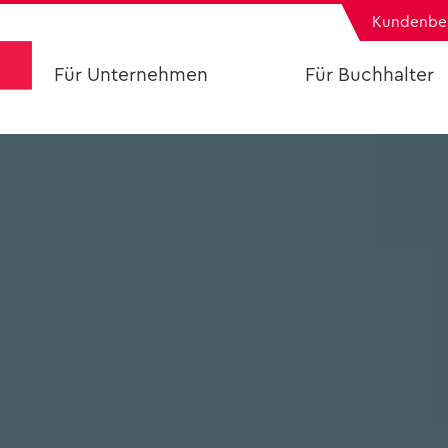
Kun­den­be
Für Un­ter­neh­men
Für Buch­hal­ter
DATAC Fibu
Grün­dung mit 
DATAC Lohn
Be­stehen­des Buc
DATAC Fak­tu­ra
DATAC Soft­war
DATAC Ar­chiv
—
Se­mi­na­re
—
In­for­ma­tio­nen an­for­dern
In­fo­pa­ket an­for
Buch­hal­tung out­sour­cen