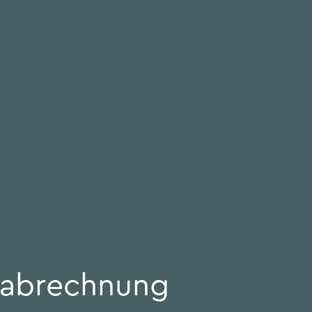
­ab­rech­nung