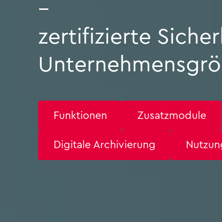
–
zer­ti­fi­zier­te Si­che
Un­ter­neh­mens­grö
Funk­tio­nen
Zu­satz­mo­du­le
Di­gi­ta­le Ar­chi­vie­rung
Nut­zung