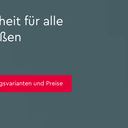
r­heit für alle
­ßen
s­va­ri­an­ten und Prei­se