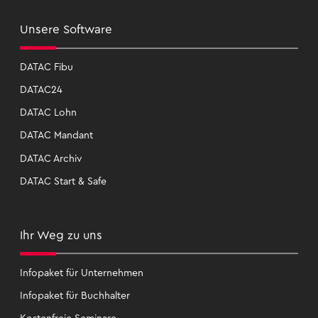
Un­se­re Soft­ware
DATAC Fibu
DATAC24
DATAC Lohn
DATAC Man­dant
DATAC Ar­chiv
DATAC Start & Safe
Ihr Weg zu uns
In­fo­pa­ket für Un­ter­neh­men
In­fo­pa­ket für Buch­hal­ter