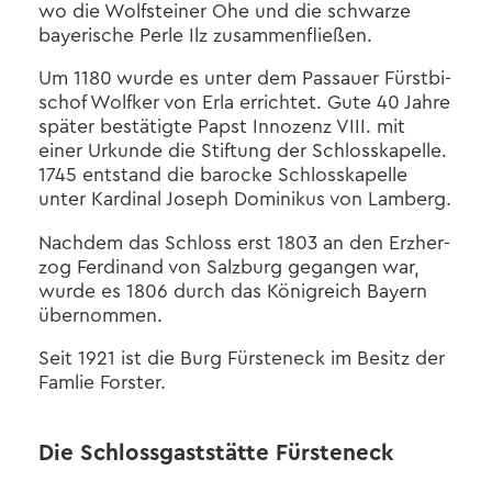
wo die Wolfs­tei­ner Ohe und die schwar­ze
baye­ri­sche Perle Ilz zu­sam­men­flie­ßen.
Um 1180 wurde es unter dem Pas­sau­er Fürst­bi­
schof Wolf­ker von Erla er­rich­tet. Gute 40 Jahre
spä­ter be­stä­tig­te Papst In­no­zenz VIII. mit
einer Ur­kun­de die Stif­tung der Schloss­ka­pel­le.
1745 ent­stand die ba­ro­cke Schloss­ka­pel­le
unter Kar­di­nal Jo­seph Do­mi­ni­kus von Lam­berg.
Nach­dem das Schloss erst 1803 an den Erz­her­
zog Fer­di­nand von Salz­burg ge­gan­gen war,
wurde es 1806 durch das Kö­nig­reich Bay­ern
über­nom­men.
Seit 1921 ist die Burg Fürs­ten­eck im Be­sitz der
Fam­lie Fors­ter.
Die Schloss­gast­stät­te Fürs­ten­eck