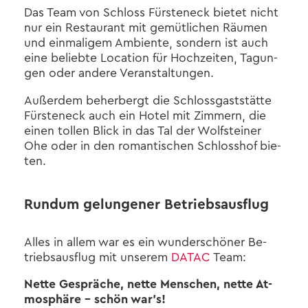
Das Team von Schloss Fürs­ten­eck bie­tet nicht
nur ein Re­stau­rant mit ge­müt­li­chen Räu­men
und ein­ma­li­gem Am­bi­en­te, son­dern ist auch
eine be­lieb­te Lo­ca­ti­on für Hoch­zei­ten, Ta­gun­
gen oder an­de­re Ver­an­stal­tun­gen.
Au­ßer­dem be­her­bergt die Schloss­gast­stät­te
Fürs­ten­eck auch ein Hotel mit Zim­mern, die
einen tol­len Blick in das Tal der Wolfs­tei­ner
Ohe oder in den ro­man­ti­schen Schloss­hof bie­
ten.
Rund­um ge­lun­ge­ner Be­triebs­aus­flug
Alles in allem war es ein wun­der­schö­ner Be­
triebs­aus­flug mit un­se­rem
DATAC
Team:
Nette Ge­sprä­che, nette Men­schen, nette At­
mo­sphä­re – schön war’s!