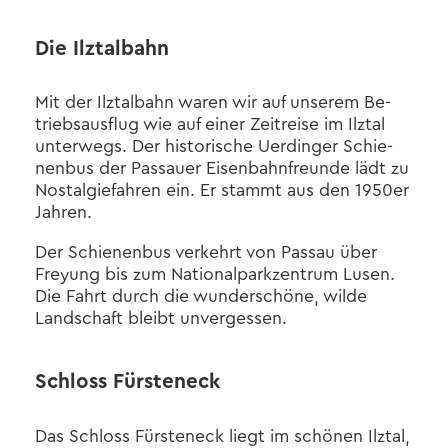
Die Ilz­tal­bahn
Mit der Ilz­tal­bahn waren wir auf un­se­rem Be­
triebs­aus­flug wie auf einer Zeit­rei­se im Ilz­tal
un­ter­wegs. Der his­to­ri­sche Uer­din­ger Schie­
nen­bus der Pas­sau­er Ei­sen­bahn­freun­de lädt zu
Nost­al­gie­fah­ren ein. Er stammt aus den 1950er
Jah­ren.
Der Schie­nen­bus ver­kehrt von Pas­sau über
Frey­ung bis zum Na­tio­nal­park­zen­trum Lusen.
Die Fahrt durch die wun­der­schö­ne, wilde
Land­schaft bleibt un­ver­ges­sen.
Schloss Fürs­ten­eck
Das Schloss Fürs­ten­eck liegt im schö­nen Ilz­tal,