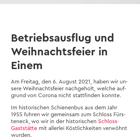
Be­triebs­aus­flug und
Weih­nachts­fei­er in
Einem
Am Frei­tag, den 6. Au­gust 2021, haben wir un­
se­re Weih­nachts­fei­er nach­ge­holt, wel­che auf­
grund von Co­ro­na nicht statt­fin­den konn­te.
Im his­to­ri­schen Schie­nen­bus aus dem Jahr
1955 fuh­ren wir ge­mein­sam zum Schloss Fürs­
ten­eck, wo wir in der his­to­ri­schen
Schloss-​
Gaststätte
mit al­ler­lei Köst­lich­kei­ten ver­wöhnt
wur­den.