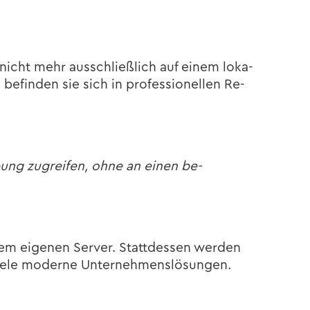
icht mehr aus­schließ­lich auf einem lo­ka­
­fin­den sie sich in pro­fes­sio­nel­len Re­
­bung zu­grei­fen, ohne an einen be­
em ei­ge­nen Ser­ver. Statt­des­sen wer­den
iele mo­der­ne Un­ter­neh­mens­lö­sun­gen.