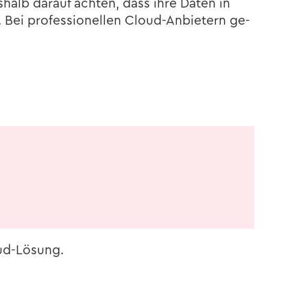
­halb dar­auf ach­ten, dass ihre Daten in
n. Bei pro­fes­sio­nel­len Cloud-​Anbietern ge­
oud-​Lösung.