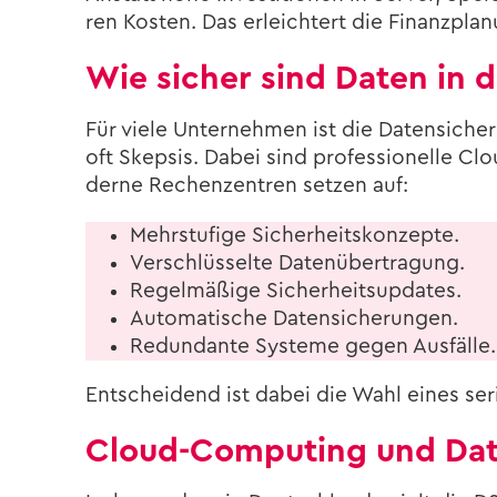
ren Kos­ten. Das er­leich­tert die Fi­nanz­pla­n
Wie si­cher sind Daten in 
Für viele Un­ter­neh­men ist die Da­ten­si­cher
oft Skep­sis. Dabei sind pro­fes­sio­nel­le C
der­ne Re­chen­zen­tren set­zen auf:
Mehr­stu­fi­ge Si­cher­heits­kon­zep­te.
Ver­schlüs­sel­te Da­ten­über­tra­gung.
Re­gel­mä­ßi­ge Si­cher­heits­up­dates.
Au­to­ma­ti­sche Da­ten­si­che­run­gen.
Red­un­dan­te Sys­te­me gegen Aus­fäl­le.
Ent­schei­dend ist dabei die Wahl eines se­ri
Cloud-​Computing und Da­t