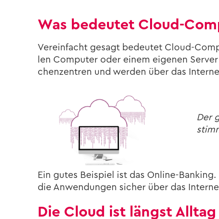
Was be­deu­tet Cloud-​Com
Ver­ein­facht ge­sagt be­deu­tet Cloud-​Com
len Com­pu­ter oder einem ei­ge­nen Ser­ver i
chen­zen­tren und wer­den über das In­ter­net 
Der g
stimm
Ein gutes Bei­spiel ist das Online-​Banking. 
die An­wen­dun­gen si­cher über das In­ter­net
Die Cloud ist längst All­tag