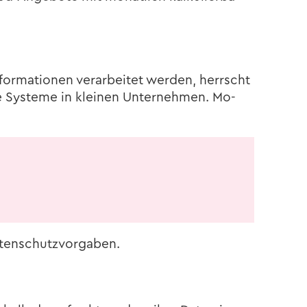
for­ma­tio­nen ver­ar­bei­tet wer­den, herrscht
e Sys­te­me in klei­nen Un­ter­neh­men. Mo­
ten­schutz­vor­ga­ben.