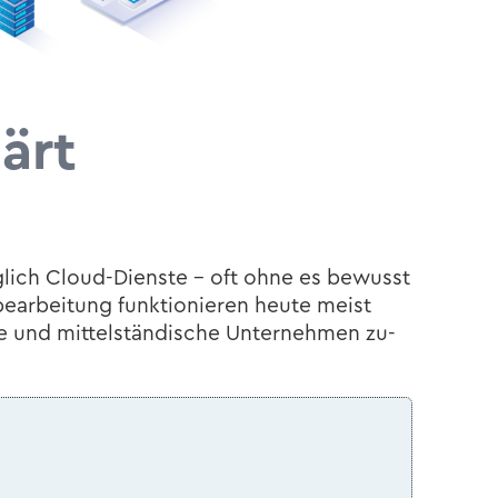
lärt
äg­lich Cloud-​Dienste – oft ohne es be­wusst
e­ar­bei­tung funk­tio­nie­ren heute meist
und mit­tel­stän­di­sche Un­ter­neh­men zu­