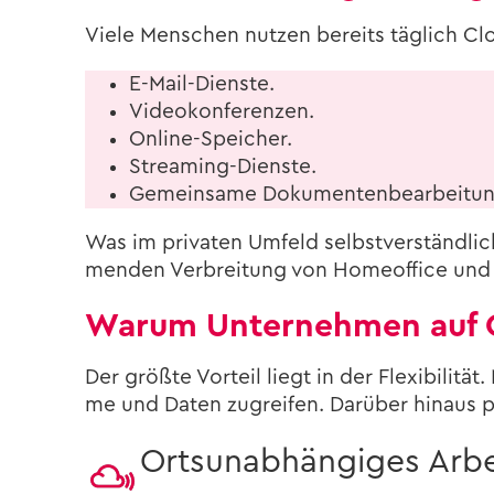
Viele Men­schen nut­zen be­reits täg­lich C
E-​Mail-Dienste.
Vi­deo­kon­fe­ren­zen.
Online-​Speicher.
Streaming-​Dienste.
Ge­mein­sa­me Do­ku­men­ten­be­ar­bei­tu
Was im pri­va­ten Um­feld selbst­ver­ständ­li
men­den Ver­brei­tung von Ho­me­of­fice und mo
Warum Un­ter­neh­men auf 
Der größ­te Vor­teil liegt in der Fle­xi­bi­li­
me und Daten zu­grei­fen. Dar­über hin­aus pro
Orts­un­ab­hän­gi­ges Ar­be