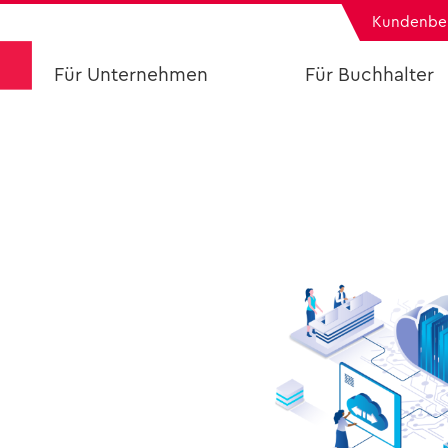
Kun­den­be
Für Un­ter­neh­men
Für Buch­hal­ter
DATAC Fibu
Grün­dung mit 
DATAC Lohn
Be­stehen­des Buc
DATAC Fak­tu­ra
DATAC Soft­war
DATAC Ar­chiv
—
Se­mi­na­re
—
In­for­ma­tio­nen an­for­dern
In­fo­pa­ket an­for
Buch­hal­tung out­sour­cen