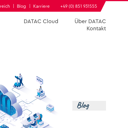
­reich
Blog
Kar­rie­re
+49 (0) 851 931555
DATAC Cloud
Über DATAC
Kon­takt
DATAC
h­füh­rungs­bü­ro
e
­dern