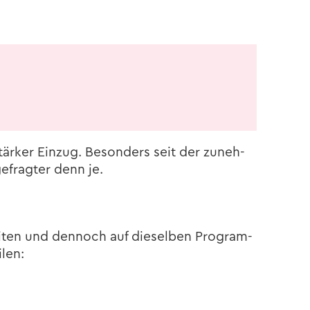
är­ker Ein­zug. Be­son­ders seit der zu­neh­
e­frag­ter denn je.
­bei­ten und den­noch auf die­sel­ben Pro­gram­
­len: