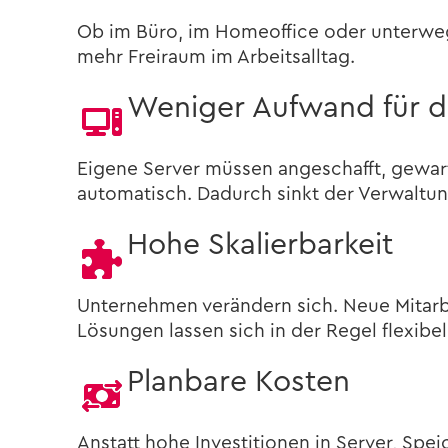
Ob im Büro, im Ho­me­of­fice oder un­ter­wegs
mehr Frei­raum im Ar­beits­all­tag.
We­ni­ger Auf­wand für d
Ei­ge­ne Ser­ver müs­sen an­ge­schafft, ge­wa
au­to­ma­tisch. Da­durch sinkt der Ver­wal­tu
Hohe Ska­lier­bar­keit
Un­ter­neh­men ver­än­dern sich. Neue Mit­ar­b
Lösungen las­sen sich in der Regel fle­xi­b
Plan­ba­re Kos­ten
An­statt hohe In­ves­ti­tio­nen in Ser­ver, Spei