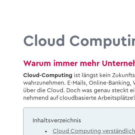
Cloud Com­pu­ting
Warum immer mehr Un­ter­neh­
Cloud-​Computing
ist längst kein Zu­kunft
wahr­zu­neh­men. E-​Mails, Online-​Banking, V
über die Cloud. Doch was genau steckt ei­gen
neh­mend auf cloud­ba­sier­te Ar­beits­plät­ze
In­halts­ver­zeich­nis
Cloud Com­pu­ting ver­ständ­lich 