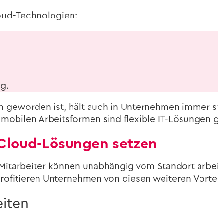
loud-​Technologien:
ng.
ch ge­wor­den ist, hält auch in Un­ter­neh­men immer st
­bi­len Ar­beits­for­men sind fle­xi­ble IT-​Lösungen g
Cloud-​Lösungen set­zen
tät. Mit­ar­bei­ter kön­nen un­ab­hän­gig vom Stand­ort ar
­fi­tie­ren Un­ter­neh­men von die­sen wei­te­ren Vor­tei
i­ten