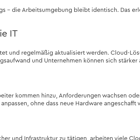
 – die Ar­beits­um­ge­bung bleibt iden­tisch. Das er­l
ie IT
r­tet und re­gel­mä­ßig ak­tua­li­siert wer­den. Cloud-​
ngs­auf­wand und Un­ter­neh­men kön­nen sich stär­ker au
ei­ter kom­men hinzu, An­for­de­run­gen wach­sen oder Pr
el an­pas­sen, ohne dass neue Hard­ware an­ge­schafft
­cher und In­fra­struk­tur zu tä­ti­gen, ar­bei­ten viele C