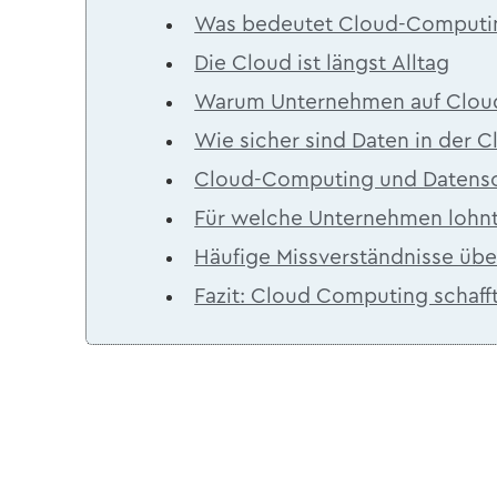
Was be­deu­tet Cloud-​Computi
Die Cloud ist längst All­tag
Warum Un­ter­neh­men auf Clou
Wie si­cher sind Daten in der 
Cloud-​Computing und Da­ten­s
Für wel­che Un­ter­neh­men lohn
Häu­fi­ge Miss­ver­ständ­nis­se ü
Fazit: Cloud Com­pu­ting schafft