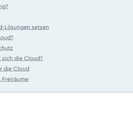
ng?
d-​Lösungen set­zen
Cloud?
chutz
t sich die Cloud?
ber die Cloud
 Frei­räu­me