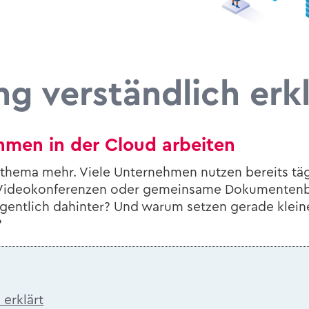
 ver­ständ­lich er­k
men in der Cloud ar­bei­ten
s­the­ma mehr. Viele Un­ter­neh­men nut­zen be­reits t
i­deo­kon­fe­ren­zen oder ge­mein­sa­me Do­ku­men­ten­b
t­lich da­hin­ter? Und warum set­zen ge­ra­de klei­ne 
?
er­klärt