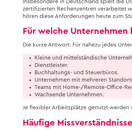
Ins­be­son­de­re in Deutsch­land spielt die D
zer­ti­fi­zier­ten Re­chen­zen­tren ver­ar­bei­
hö­ren diese An­for­de­run­gen heute zum St
Für wel­che Un­ter­neh­men
Die kurze Ant­wort: Für na­he­zu jedes Un­ter­
Klei­ne und mit­tel­stän­di­sche Un­ter­ne
Dienst­leis­ter.
Buchhaltungs-​ und Steu­er­bü­ros.
Un­ter­neh­men mit meh­re­ren Stand­or­t
Teams mit Home-/Remote-​Office-Re
Wach­sen­de Un­ter­neh­men.
Je fle­xi­bler Ar­beits­plät­ze ge­nutzt wer­d
Häu­fi­ge Miss­ver­ständ­nis