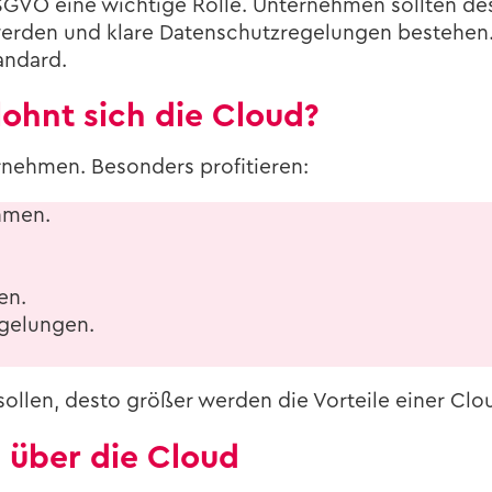
SGVO eine wich­ti­ge Rolle. Un­ter­neh­men soll­ten des
tet wer­den und klare Da­ten­schutz­re­ge­lun­gen be­stehe
an­dard.
 lohnt sich die Cloud?
neh­men. Be­son­ders pro­fi­tie­ren:
h­men.
en.
gelungen.
en sol­len, desto grö­ßer wer­den die Vor­tei­le einer Cl
­se über die Cloud