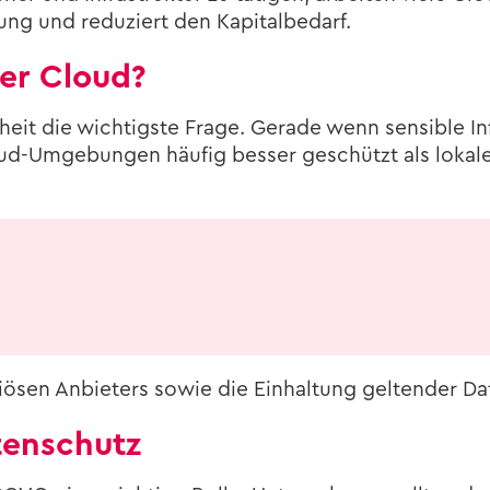
ung und re­du­ziert den Ka­pi­tal­be­darf.
der Cloud?
­heit die wich­tigs­te Frage. Ge­ra­de wenn sen­si­ble In­
loud-​Umgebungen häu­fig bes­ser ge­schützt als lo­ka­l
ö­sen An­bie­ters sowie die Ein­hal­tung gel­ten­der Da­
en­schutz