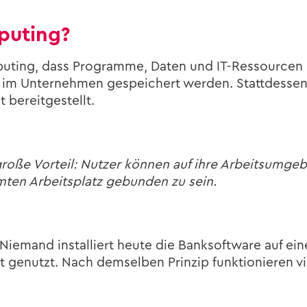
puting?
puting, dass Pro­gram­me, Daten und IT-​Ressourcen n
m Un­ter­neh­men ge­spei­chert wer­den. Statt­des­sen be
be­reit­ge­stellt.
roße Vor­teil: Nut­zer kön­nen auf ihre Ar­beits­um­ge
­ten Ar­beits­platz ge­bun­den zu sein.
Nie­mand in­stal­liert heute die Bank­soft­ware auf ein
 ge­nutzt. Nach dem­sel­ben Prin­zip funk­tio­nie­ren v