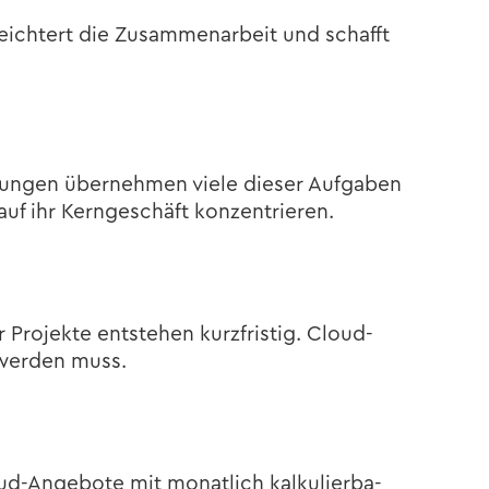
eich­tert die Zu­sam­men­ar­beit und schafft
Lösungen über­neh­men viele die­ser Auf­ga­ben
f ihr Kern­ge­schäft kon­zen­trie­ren.
o­jek­te ent­ste­hen kurz­fris­tig. Cloud-​
 wer­den muss.
loud-​Angebote mit mo­nat­lich kal­ku­lier­ba­