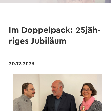
Im Dop­pel­pack: 25jäh­
ri­ges Ju­bi­lä­um
20.12.2023