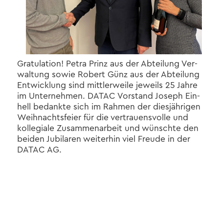
Gra­tu­la­ti­on! Petra Prinz aus der Ab­tei­lung Ver­
wal­tung sowie Ro­bert Günz aus der Ab­tei­lung
Ent­wick­lung sind mitt­ler­wei­le je­weils 25 Jahre
im Un­ter­neh­men. DATAC Vor­stand Jo­seph Ein­
hell be­dank­te sich im Rah­men der dies­jäh­ri­gen
Weih­nachts­fei­er für die ver­trau­ens­vol­le und
kol­le­gia­le Zu­sam­men­ar­beit und wünsch­te den
bei­den Ju­bi­la­ren wei­ter­hin viel Freu­de in der
DATAC AG.