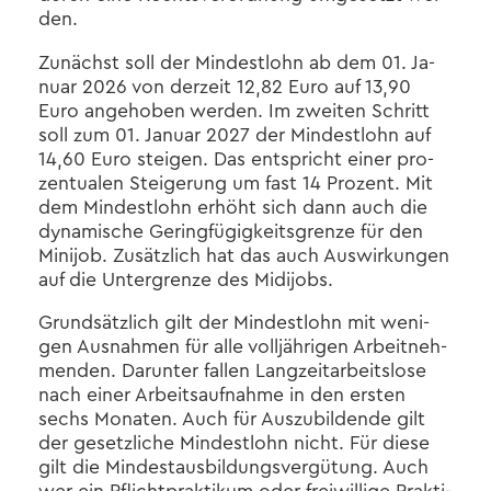
den.
Zu­nächst soll der Min­dest­lohn ab dem 01. Ja­
nu­ar 2026 von der­zeit 12,82 Euro auf 13,90
Euro an­ge­ho­ben wer­den. Im zwei­ten Schritt
soll zum 01. Ja­nu­ar 2027 der Min­dest­lohn auf
14,60 Euro stei­gen. Das ent­spricht einer pro­
zen­tua­len Stei­ge­rung um fast 14 Pro­zent. Mit
dem Min­dest­lohn er­höht sich dann auch die
dy­na­mi­sche Ge­ring­fü­gig­keits­gren­ze für den
Mi­ni­job. Zu­sätz­lich hat das auch Aus­wir­kun­gen
auf die Un­ter­gren­ze des Mi­di­jobs.
Grund­sätz­lich gilt der Min­dest­lohn mit we­ni­
gen Aus­nah­men für alle voll­jäh­ri­gen Ar­beit­neh­
men­den. Dar­un­ter fal­len Lang­zeit­ar­beits­lo­se
nach einer Ar­beits­auf­nah­me in den ers­ten
sechs Mo­na­ten. Auch für Aus­zu­bil­den­de gilt
der ge­setz­li­che Min­dest­lohn nicht. Für diese
gilt die Min­dest­aus­bil­dungs­ver­gü­tung.​ Auch