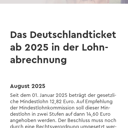
Das Deutsch­land­ti­cket
ab 2025 in der Lohn­
ab­rech­nung
Au­gust 2025
Seit dem 01. Ja­nu­ar 2025 be­trägt der ge­setz­li­
che Min­dest­lohn 12,82 Euro. Auf Emp­feh­lung
der Min­dest­lohn­kom­mis­si­on soll die­ser Min­
dest­lohn in zwei Stu­fen auf dann 14,60 Euro
an­ge­ho­ben wer­den. Der Be­schluss muss noch
durch eine Rechts­ver­ord­nung um­ge­setzt wer­