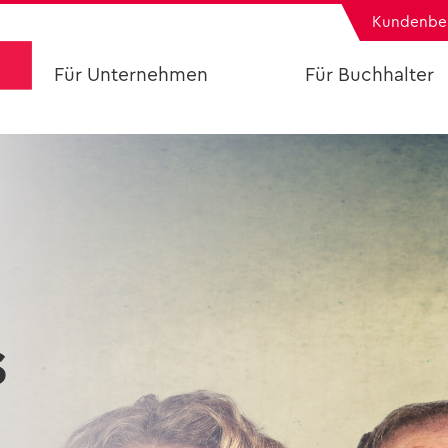
Kun­den­be
Für Un­ter­neh­men
Für Buch­hal­ter
DATAC Fibu
Grün­dung mit 
DATAC Lohn
Be­stehen­des Buc
DATAC Fak­tu­ra
DATAC Soft­war
DATAC Ar­chiv
—
Se­mi­na­re
—
In­for­ma­tio­nen an­for­dern
In­fo­pa­ket an­for
Buch­hal­tung out­sour­cen
s