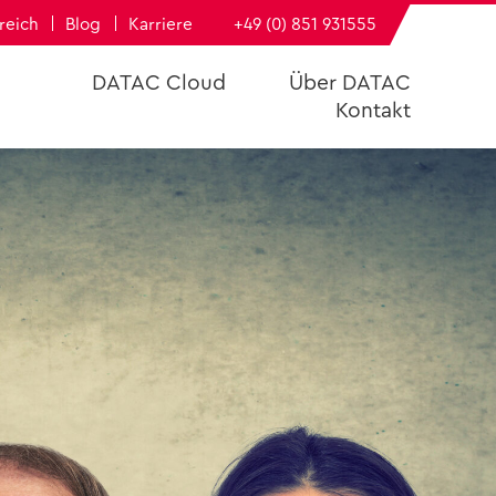
­reich
Blog
Kar­rie­re
+49 (0) 851 931555
DATAC Cloud
Über DATAC
Kon­takt
DATAC
h­füh­rungs­bü­ro
e
­dern