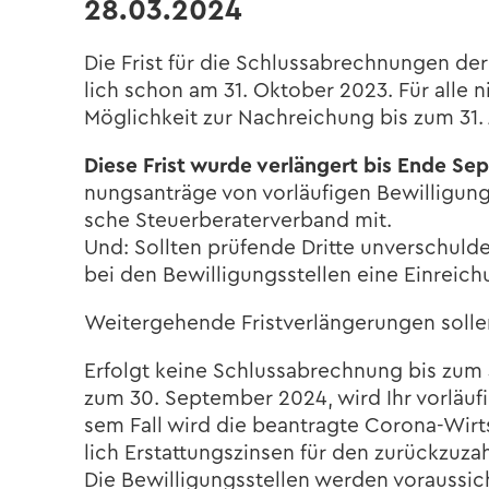
28.03.2024
Die Frist für die Schluss­ab­rech­nun­gen de
lich schon am 31. Ok­to­ber 2023. Für alle nic
Mög­lich­keit zur Nach­rei­chung bis zum 31. 
Diese Frist wurde ver­län­gert bis Ende Se
nungs­an­trä­ge von vor­läu­fi­gen Be­wil­li­
sche Steu­er­be­ra­ter­ver­band mit.
Und: Soll­ten prü­fen­de Drit­te un­ver­schul­
bei den Be­wil­li­gungs­stel­len eine Ein­rei­c
Wei­ter­ge­hen­de Frist­ver­län­ge­run­gen sol­l
Er­folgt keine Schluss­ab­rech­nung bis zum 31
zum 30. Sep­tem­ber 2024, wird Ihr vor­läu­fi
sem Fall wird die be­an­trag­te Corona-​Wirts
lich Er­stat­tungs­zin­sen für den zu­rück­zu­
Die Be­wil­li­gungs­stel­len wer­den vor­aus­s