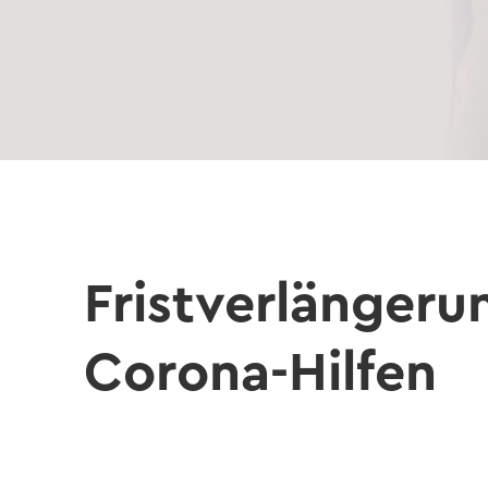
Frist­ver­län­ge­
Corona-​Hilfen