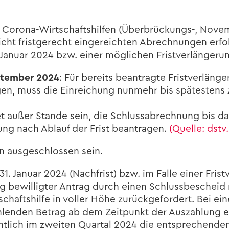
r Corona-​Wirtschaftshilfen (Überbrückungs-​, Novembe
ht frist­ge­recht ein­ge­reich­ten Ab­rech­nun­gen er­fo
Ja­nu­ar 2024 bzw. einer mög­li­chen Frist­ver­län­ge­r
p­tem­ber 2024
: Für be­reits be­an­trag­te Frist­ver­län
gun­gen, muss die Ein­rei­chung nun­mehr bis spä­tes­ten
det außer Stan­de sein, die Schluss­ab­rech­nung bis dahi
hung nach Ab­lauf der Frist be­an­tra­gen.
(Quel­le: dstv
en aus­ge­schlos­sen sein.
. Ja­nu­ar 2024 (Nach­frist) bzw. im Falle einer Frist­ve
g be­wil­lig­ter An­trag durch einen Schluss­be­scheid 
chaftshilfe in vol­ler Höhe zu­rück­ge­for­dert. Bei ei
zah­len­den Be­trag ab dem Zeit­punkt der Aus­zah­lung e
icht­lich im zwei­ten Quar­tal 2024 die ent­spre­chen­den