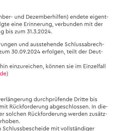
r-​ und De­zem­ber­hil­fen) en­de­te ei­gent­
lg­te eine Er­in­ne­rung, ver­bun­den mit der
ung bis zum 31.3.2024.
­ge­run­gen und aus­ste­hen­de Schluss­ab­rech­
s zum 30.09.2024 er­fol­gen, teilt der Deut­
n ein­zu­rei­chen, kön­nen sie im Ein­zel­fall
.de)
r­län­ge­rung durch­prü­fen­de Drit­te bis
mit Rück­for­de­rung ab­ge­schlos­sen. In die­
ner sol­chen Rück­for­de­rung wer­den zu­sätz­
r­ho­ben.
 Schluss­be­schei­de mit voll­stän­di­ger