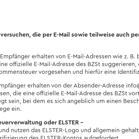
­ver­su­chen, die per E-​Mail sowie teil­wei­se auch
Emp­fän­ger er­hal­ten von E-​Mail-Adressen wie z. B.
­fi­zi­el­le E-​Mail-Adresse des BZSt sug­ge­rie­ren, ei
men­steu­er vor­ge­se­hen und hier­für eine Iden­ti­fi­zie
mp­fän­ger er­hal­ten von der Absender-​Adresse inf
, die eine of­fi­zi­el­le E-​Mail-Adresse des BZSt vor­t
ügt sein, bei dem es sich an­geb­lich um einen Be­sc
ege ein.
eu­er­ver­wal­tung oder ELS­TER –
nd nut­zen das ELSTER-​Logo und all­ge­mein ge­hal­te
ri­fi­zie­rung des ELSTER-​Kontos auf­ge­for­dert.