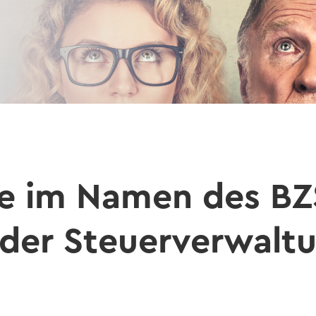
e i
m Namen des BZS
der Steu­er­ver­wal­t