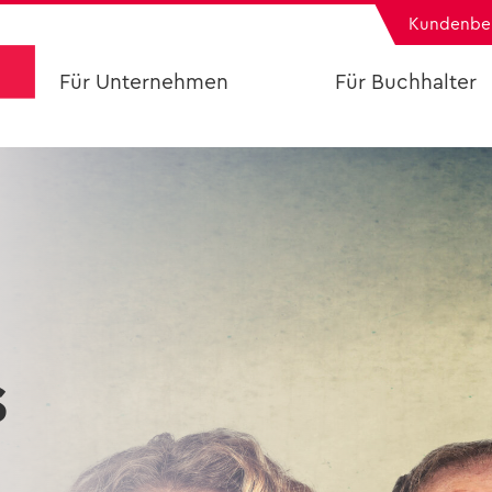
Kun­den­be
Für Un­ter­neh­men
Für Buch­hal­ter
DATAC Fibu
Grün­dung mit 
DATAC Lohn
Be­stehen­des Buc
DATAC Fak­tu­ra
DATAC Soft­war
DATAC Ar­chiv
—
Se­mi­na­re
—
In­for­ma­tio­nen an­for­dern
In­fo­pa­ket an­for
Buch­hal­tung out­sour­cen
s