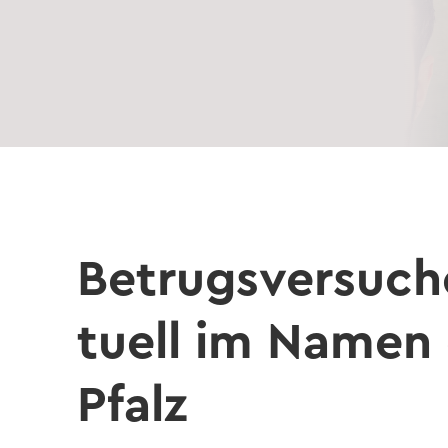
Be­trugs­ver­su­ch
tu­ell im Namen 
Pfalz