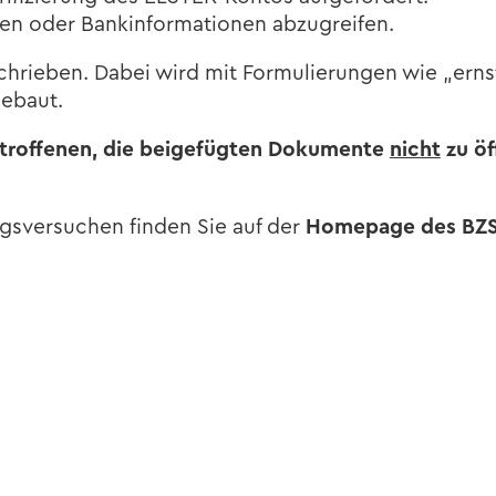
ten oder Bank­in­for­ma­tio­nen ab­zu­grei­fen.
chrie­ben. Dabei wird mit For­mu­lie­run­gen wie „ernst
ge­baut.
rof­fe­nen, die bei­gefüg­ten Do­ku­men­te
nicht
zu öff
gs­ver­su­chen fin­den Sie auf der
Home­page des BZ