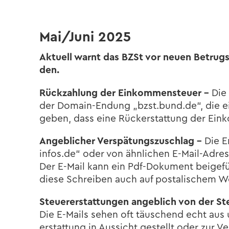
Mai/Juni 2025
Ak­tu­ell warnt das BZSt vor neuen Be­trugs
den.
Rück­zah­lung der Ein­kom­men­steu­er –
Die 
der Domain-​Endung „bzst.bund.de“, die eine of
ge­ben, dass eine Rück­erstat­tung der Ein­kom­
An­geb­li­cher Ver­spä­tungs­zu­schlag –
Die E
infos.de“ oder von ähn­li­chen E-​Mail-Adressen
Der E-​Mail kann ein Pdf-​Dokument bei­gef
diese Schrei­ben auch auf pos­ta­li­schem W
Steu­er­erstat­tun­gen an­geb­lich von der St
Die E-​Mails sehen oft täu­schend echt aus u
erstat­tung in Aus­sicht ge­stellt oder zur Ve­