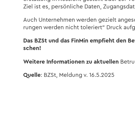
Ziel ist es, per­sön­li­che Daten, Zu­gangs­da­
Auch Un­ter­neh­men wer­den ge­zielt an­ge­s
run­gen wer­den nicht to­le­riert“ Druck auf­
Das BZSt und das Fin­Min emp­fieht den Be­t
schen!
Wei­te­re In­for­ma­tio­nen zu ak­tu­el­len
Be­tru
Quel­le
: BZSt, Mel­dung v. 16.5.2025