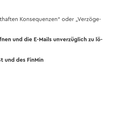
­haf­ten Kon­se­quen­zen“ oder „Ver­zö­ge­
­nen und die E-​Mails un­ver­züg­lich zu lö­
St
und des Fin­Min