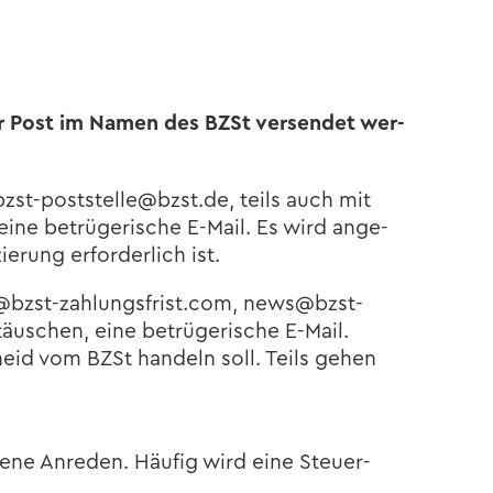
 per Post im Namen des BZSt ver­sen­det wer­
 bzst-​poststelle@bzst.de, teils auch mit
ne be­trü­ge­ri­sche E-​Mail. Es wird an­ge­
­rung er­for­der­lich ist.
o@bzst-​zahlungsfrist.com, news@bzst-​
äu­schen, eine be­trü­ge­ri­sche E-​Mail.
heid vom BZSt han­deln soll. Teils gehen
­ne An­re­den. Häu­fig wird eine Steu­er­