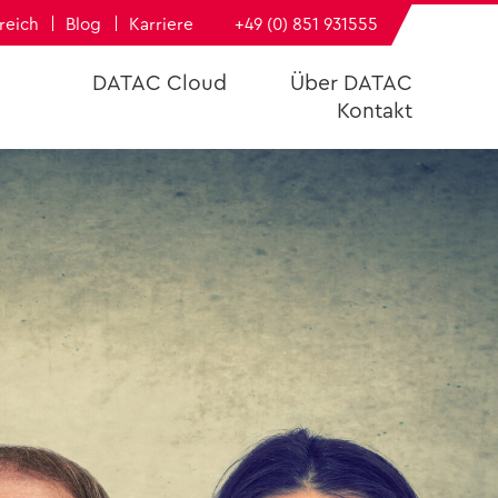
­reich
Blog
Kar­rie­re
+49 (0) 851 931555
DATAC Cloud
Über DATAC
Kon­takt
DATAC
h­füh­rungs­bü­ro
e
­dern